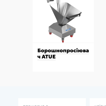
Борошнопросіюва
ч ATUE