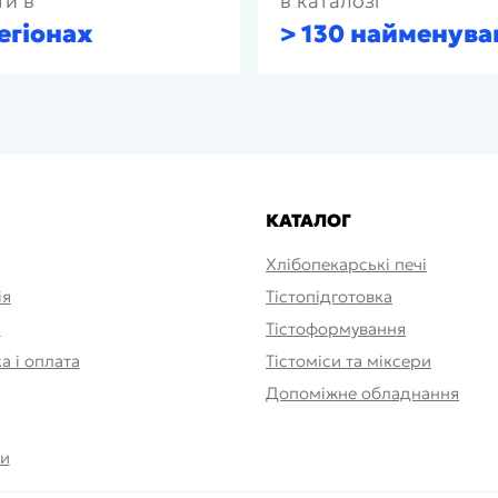
ти в
в каталозі
егіонах
> 130 найменува
КАТАЛОГ
Хлібопекарські печі
ія
Тістопідготовка
и
Тістоформування
а і оплата
Тістоміси та міксери
Допоміжне обладнання
ти