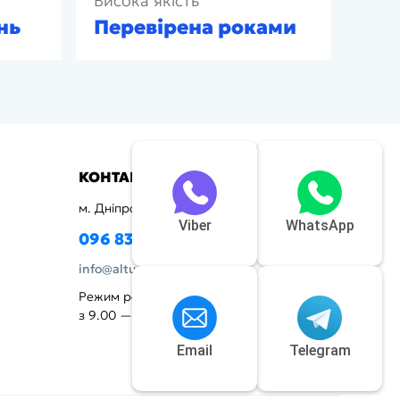
Висока якість
нь
Перевірена роками
КОНТАКТИ
м. Дніпро, вул. Криворізька, 72
Viber
WhatsApp
096 837-95-50
info@altuntop.com.ua
Режим роботи:
з 9.00 — 20.00, вихідний - неділя
Email
Telegram