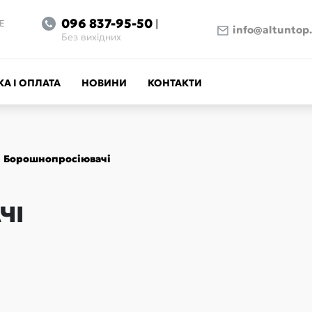
096 837-95-50
|
Е
info@altuntop
Без вихідних
А І ОПЛАТА
НОВИНИ
КОНТАКТИ
Борошнопросіювачі
ЧІ