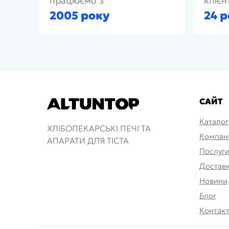
працюємо з
клієн
2005 року
24 р
САЙТ
Каталог
ХЛІБОПЕКАРСЬКІ ПЕЧІ ТА
Компан
АПАРАТИ ДЛЯ ТІСТА
Послуг
Доставк
Новини
Блог
Контак