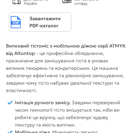
Україні
складу
Завантажити
PDF-каталог
Вилковий тістоміс з мобільною діжою серії ATMYK
від Altuntop
– це професійне обладнання,
призначене для замішування тіста в умовах
великих пекарень та кондитерських. Ця машина
забезпечує ефективне та рівномірне замішування,
завдяки чому тісто набуває ідеальної текстури та
еластичності.
Імітація ручного замісу.
Завдяки перевіреній
часом технології тісто змішується так, ніби ви
робите це вручну, що забезпечує чудову
текстуру та якість випічки.
Мобільна діжа.
Можливість легкого