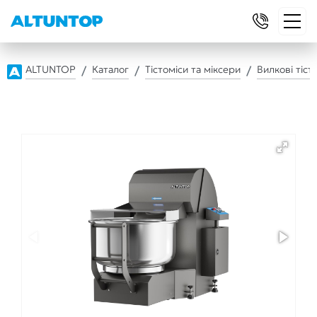
ALTUNTOP
Каталог
Тістоміси та міксери
Вилкові тіст