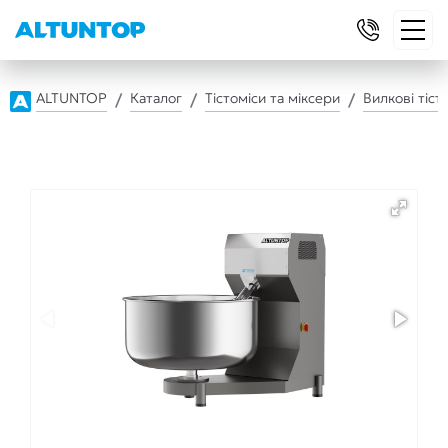
ALTUNTOP
Каталог
Тістоміси та міксери
Вилкові тіст