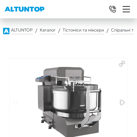
ALTUNTOP
Каталог
Тістоміси та міксери
Спіральні ті