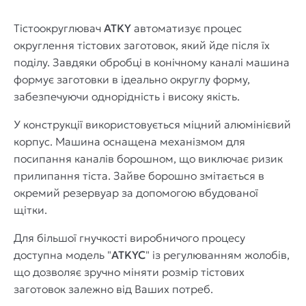
Тістоокруглювач
ATKY
автоматизує процес
округлення тістових заготовок, який йде після їх
поділу. Завдяки обробці в конічному каналі машина
формує заготовки в ідеально округлу форму,
забезпечуючи однорідність і високу якість.
У конструкції використовується міцний алюмінієвий
корпус. Машина оснащена механізмом для
посипання каналів борошном, що виключає ризик
прилипання тіста. Зайве борошно змітається в
окремий резервуар за допомогою вбудованої
щітки.
Для більшої гнучкості виробничого процесу
доступна модель "
ATKYC
" із регулюванням жолобів,
що дозволяє зручно міняти розмір тістових
заготовок залежно від Ваших потреб.