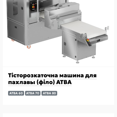
Тісторозкаточна машина для
пахлавы (філо) ATBA
ATBA 60
ATBA 70
ATBA 80