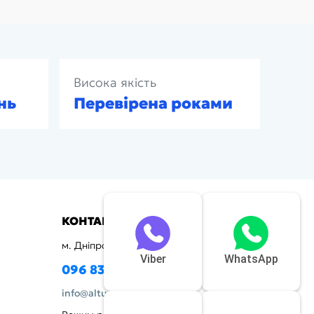
Висока якість
нь
Перевірена роками
КОНТАКТИ
м. Дніпро, вул. Криворізька, 72
Viber
WhatsApp
096 837-95-50
info@altuntop.com.ua