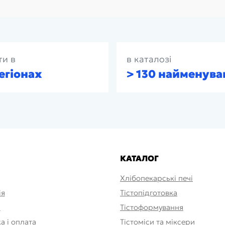
ти в
в каталозі
егіонах
> 130 найменува
КАТАЛОГ
Хлібопекарські печі
ія
Тістопідготовка
и
Тістоформування
а і оплата
Тістоміси та міксери