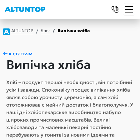
ALTUNTOP
Блог
Випічка хліба
← к статьям
Випічка хліба
Хліб – продукт першої необхідності, він потрібний
усім і завжди. Споконвіку процес випікання хліба
являв собою урочисту церемонію, а сам хліб
ототожнював сімейний достаток і благополуччя. У
наші дні хлібопекарське виробництво набуло
широких промислових масштабів. Великі
хлібозаводи та маленькі пекарні постійно
перебувають у гонитві за новими ідеями та