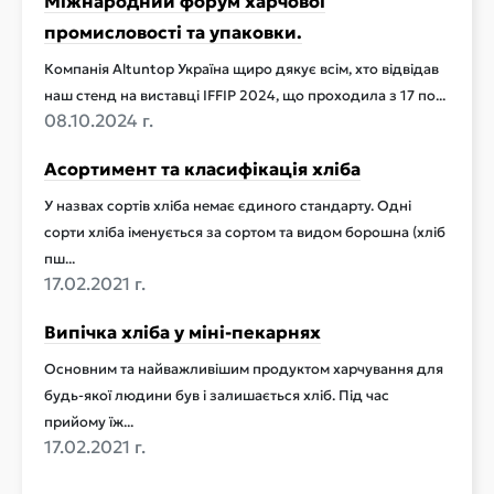
Міжнародний форум харчової
промисловості та упаковки.
Компанія Altuntop Україна щиро дякує всім, хто відвідав
наш стенд на виставці IFFIP 2024, що проходила з 17 по...
08.10.2024 г.
Асортимент та класифікація хліба
У назвах сортів хліба немає єдиного стандарту. Одні
сорти хліба іменується за сортом та видом борошна (хліб
пш...
17.02.2021 г.
Випічка хліба у міні-пекарнях
Основним та найважливішим продуктом харчування для
будь-якої людини був і залишається хліб. Під час
прийому їж...
17.02.2021 г.