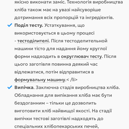
якісно виконати заміс. Технологія виробництва
хліба також має на увазі найсуворіше
дотримання всіх пропорцій та інгредієнтів.
Поділ тесту.
Устаткування, що
використовується в цьому процесі
-
тестоділителі
. Після тестоделительной
машини тісто для надання йому круглої
форми надходить в
округлювач тесту
. Після
цього заготівля повинна деякий час
відлежатися, потім відправитися в
формувальну машину
.< /li>
Випічка
. Заключна стадія виробництва хліба.
Обладнання для випікання хліба має бути
бездоганним – тільки це дозволить
виготовити хліб найвищої якості. На стадії
випічки тестові заготівлі надходять до
спеціальних хлібопекарських печей,