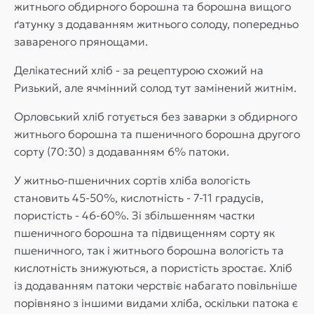
житнього обдирного борошна та борошна вищого
ґатунку з додаванням житнього солоду, попередньо
завареного прянощами.
Делікатесний хліб - за рецептурою схожий на
Ризький, але ячмінний солод тут замінений житнім.
Орловський хліб готується без заварки з обдирного
житнього борошна та пшеничного борошна другого
сорту (70:30) з додаванням 6% патоки.
У житньо-пшеничних сортів хліба вологість
становить 45-50%, кислотність - 7-11 градусів,
пористість - 46-60%. Зі збільшенням частки
пшеничного борошна та підвищенням сорту як
пшеничного, так і житнього борошна вологість та
кислотність знижуються, а пористість зростає. Хліб
із додаванням патоки черствіє набагато повільніше
порівняно з іншими видами хліба, оскільки патока є