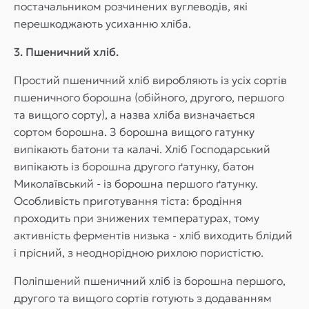
постачальником розчинених вуглеводів, які
перешкоджають усиханню хліба.
3. Пшеничний хліб.
Простий пшеничний хліб виробляють із усіх сортів
пшеничного борошна (обійного, другого, першого
та вищого сорту), а назва хліба визначається
сортом борошна. З борошна вищого гатунку
випікають батони та калачі. Хліб Господарський
випікають із борошна другого ґатунку, батон
Миколаївський - із борошна першого ґатунку.
Особливість приготування тіста: бродіння
проходить при знижених температурах, тому
активність ферментів низька - хліб виходить блідий
і прісний, з неоднорідною рихлою пористістю.
Поліпшений пшеничний хліб із борошна першого,
другого та вищого сортів готують з додаванням