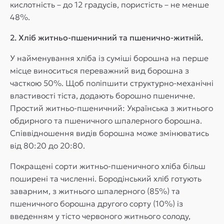
кислотність – до 12 градусів, пористість – не менше
48%.
2. Хліб житньо-пшеничний та пшенично-житній.
У найменування хліба із суміші борошна на перше
місце виноситься переважний вид борошна з
часткою 50%. Щоб поліпшити структурно-механічні
властивості тіста, додають борошно пшеничне.
Простий житньо-пшеничний: Українська з житнього
обдирного та пшеничного шпалерного борошна.
Співвідношення видів борошна може змінюватись
від 80:20 до 20:80.
Покращені сорти житньо-пшеничного хліба більш
поширені та численні. Бородінський хліб готують
заварним, з житнього шпалерного (85%) та
пшеничного борошна другого сорту (10%) із
введенням у тісто червоного житнього солоду,