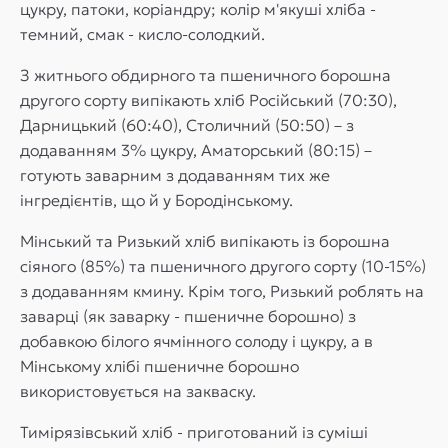
цукру, патоки, коріандру; колір м'якуші хліба -
темний, смак - кисло-солодкий.
З житнього обдирного та пшеничного борошна
другого сорту випікають хліб Російський (70:30),
Дарницький (60:40), Столичний (50:50) – з
додаванням 3% цукру, Аматорський (80:15) –
готують заварним з додаванням тих же
інгредієнтів, що й у Бородінському.
Мінський та Ризький хліб випікають із борошна
сіяного (85%) та пшеничного другого сорту (10-15%)
з додаванням кмину. Крім того, Ризький роблять на
заварці (як заварку - пшеничне борошно) з
добавкою білого ячмінного солоду і цукру, а в
Мінському хлібі пшеничне борошно
використовується на закваску.
Тимірязівський хліб - приготований із суміші