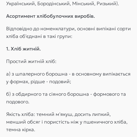
Український, Бородінський, Мінський, Ризький).
Асортимент хлібобулочних виробів.
Відповідно до номенклатури, основні випікані сорти
хліба об'єднані в такі групи:
1. Хліб житній.
Простий житній хліб:
а) з шпалерного борошна - в основному випікається
у формах, рідше - подовий;
б) з обдирного та сіяного борошна - формового та
подового.
Якість хліба: темний м'якуш, досить липкий,
менший обсяг і пористість ніж у пшеничного хліба,
темна кірка.