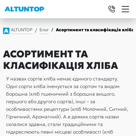
ALTUNTOP
Блог
Асортимент та класифікація хліба
АСОРТИМЕНТ ТА
КЛАСИФІКАЦІЯ ХЛІБА
У назвах сортів хліба немає єдиного стандарту.
Одні сорти хліба іменується за сортом та видом
борошна (хліб пшеничний з борошна вищого,
першого або другого сортів), інші – за
особливостями рецептури (хліб Молочний, Ситний,
Гірчичний, Ароматний). А в деяких сортів назви
склалися здавна, стали традиційними та
підкреслюють певні місцеві особливості (хліб