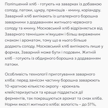
Поліпшений хліб - готують на заварках із добавкою
солоду, патоки, цукру, прянощів - кмину, коріандру.
Заварний хліб випікають із шпалерного борошна
заварними з додаванням житнього червоного
солоду та кмину. Московський хліб відрізняється від
Заварного темнішим м'якушем і більш вираженим
смаком і ароматом, тому що в нього більше
додають солоду. Московський хліб випікають лише у
формах, Заварний може бути і подовим. Житній
хліб - готують із обдирного борошна з додаванням
патоки.
Особливість технології приготування заварного
хліба: перед замісом частину борошна заварюють
10-кратною кількістю окропу - крохмаль
клейстеризується та краще піддається дії
ферментів, так покращуються аромат та смак хліба.
Норми якості житнього хліба: вологість – до 51%,